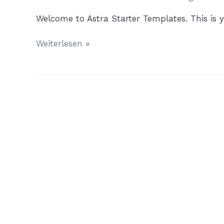
Welcome to Astra Starter Templates. This is you
Hello
Weiterlesen »
world!