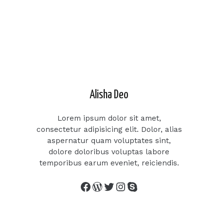
Facebook
Twitter
LinkedIn
Instagram
Alisha Deo
Lorem ipsum dolor sit amet,
consectetur adipisicing elit. Dolor, alias
aspernatur quam voluptates sint,
dolore doloribus voluptas labore
temporibus earum eveniet, reiciendis.
Facebook
WordPress
Twitter
Instagram
Skype